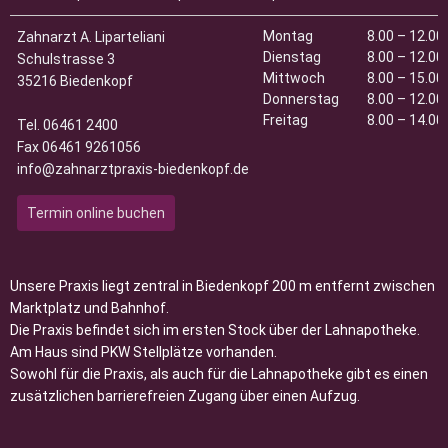
Montag
8.00 – 12.00
Zahnarzt
A. Liparteliani
Dienstag
8.00 – 12.00
Schulstrasse 3
Mittwoch
8.00 – 15.00
35216 Biedenkopf
Donnerstag
8.00 – 12.00
Freitag
8.00 – 14.00
Tel. 06461 2400
Fax 06461 9261056
info@zahnarztpraxis-biedenkopf.de
Termin online buchen
Unsere Praxis liegt zentral in Biedenkopf 200 m entfernt zwischen
Marktplatz und Bahnhof.
Die Praxis befindet sich im ersten Stock über der Lahnapotheke.
Am Haus sind PKW Stellplätze vorhanden.
Sowohl für die Praxis, als auch für die Lahnapotheke gibt es einen
zusätzlichen barrierefreien Zugang über einen Aufzug.