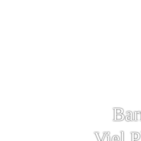
Mitten 
Bar
I
Viel P